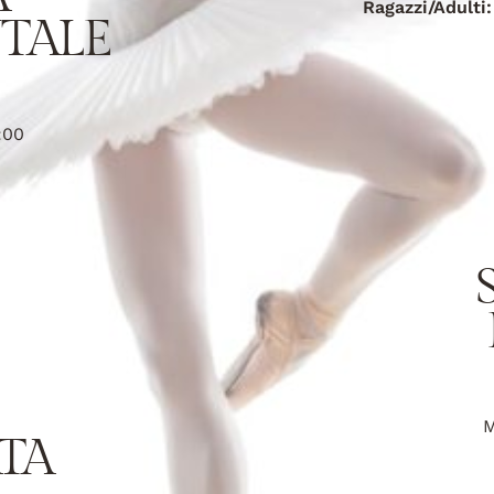
Ragazzi/Adulti
TALE
:00
M
TA