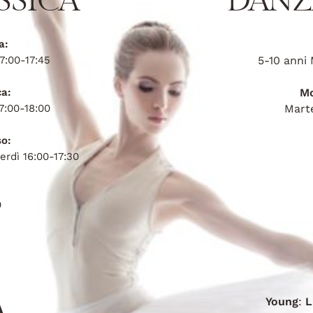
SSICA
DANZ
a:
7:00-17:45
5-10 anni
ca:
Mo
7:00-18:00
Marte
so:
rdì 16:00-17:30
0
A
Young
:
L