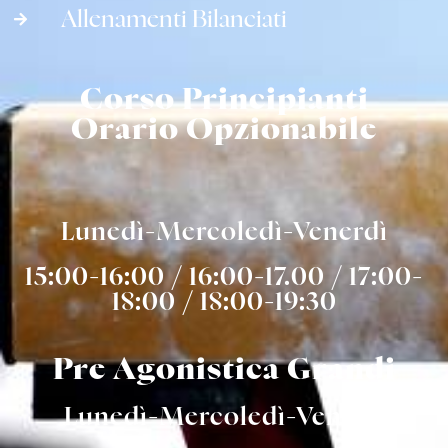
Allenamenti Bilanciati
Corso Principianti
Orario Opzionabile
Lunedì-Mercoledì-Venerdì
15:00-16:00 / 16:00-17.00 / 17:00-
18:00 / 18:00-19:30
Pre Agonistica Grandi
Lunedì-Mercoledì-Venerdì