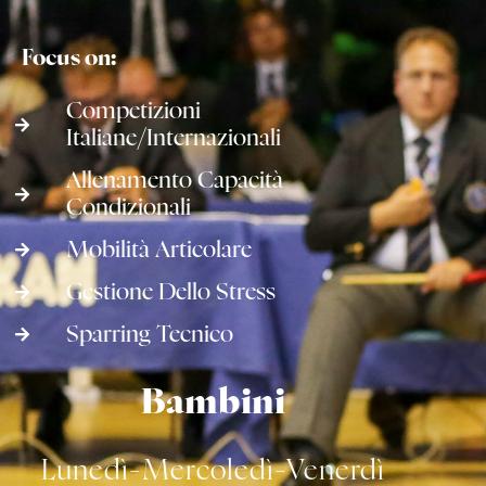
Focus on:
Competizioni
Italiane/internazionali
Allenamento Capacità
Condizionali
Mobilità Articolare
Gestione Dello Stress
Sparring Tecnico
Bambini
Lunedì-Mercoledì-Venerdì