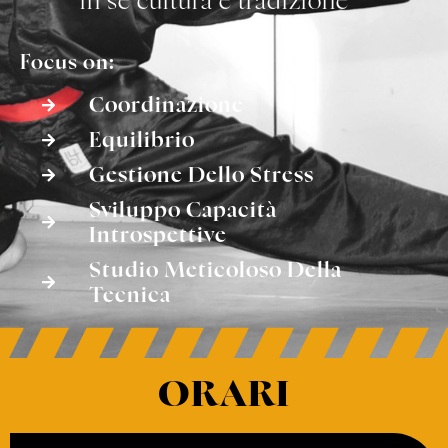
in sè cultura e tradizione
Focus on:
Coordinazione
Equilibrio
Gestione Dello Stress
Sviluppo Capacità
Introspettive
Studio Meticoloso Della
Tecnica
ORARI