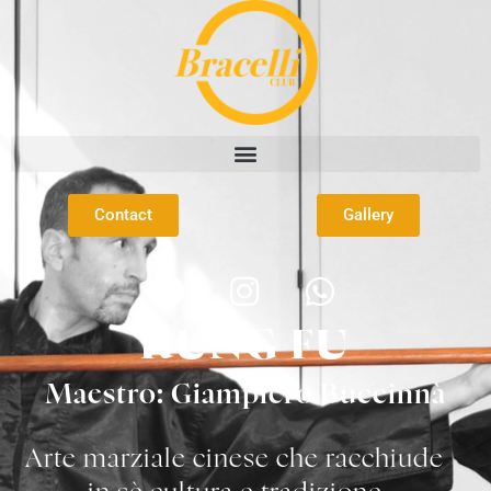
Contact
Gallery
KUNG FU
Maestro: Giampiero Buccinnà
Arte marziale cinese che racchiude